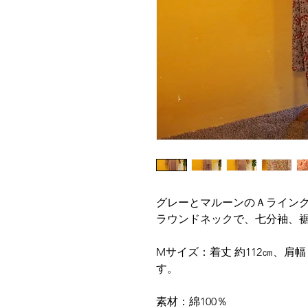
グレーとマルーンのＡライン
ラウンドネックで、七
分袖、
Mサイズ：着丈 約112㎝、肩幅 
す。
素材：綿100
％