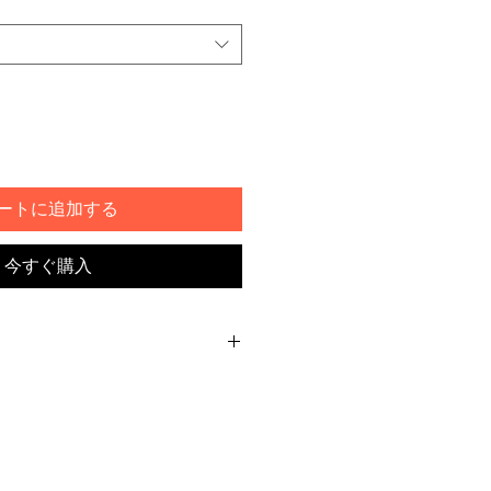
ートに追加する
今すぐ購入
イズのM～Lです。ワンピース
、1枚で着ることもできます
やワイドパンツに合わせても
ースとして着用する場合は、透