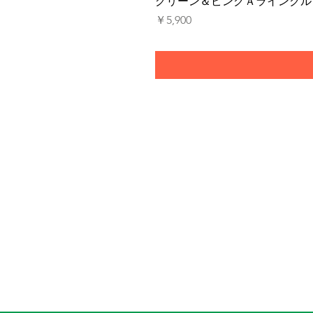
グリーン＆ピンクＡラインクル
価格
￥5,900