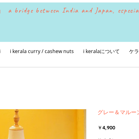
』 a
bridge between India and Japan, especia
i
i kerala curry / cashew nuts
i keralaについて
ケラ
グレー＆マルー
価
￥4,900
格