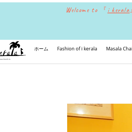
Welcome to 『
i kerala
ホーム
Fashion of i kerala
Masala Cha