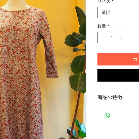
サイズ
*
選択
数量
*
カ
商品の特徴
Mサイズは日本サ
タイプのクルタで
し、細身のパンツ
OKです。ワンピ